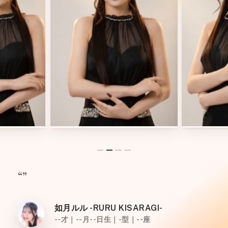
“”
如月ルル -RURU KISARAGI-
--才｜--月--日生｜-型｜--座